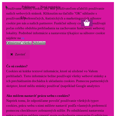
Prihlásenie
Nová registrácia
Používame súbory cookie, aby sme používateľom uľahčili používanie
našich webových stránok. Kliknutím na tlačidlo "OK" súhlasíte s
0 ks
používaním preferenčných, štatistických a marketingových súborov
cookie pre nás a našich partnerov. Funkčné súbory cookie sa používajú
počas celého obdobia prehliadania na zachovanie funkčnosti webovej
lokality. Podrobné informácie a nastavenia týkajúce sa súborov cookie
nájdete na
tu
.
Odmietnuť všetko
Súhlasím
Zavrieť
Čo sú cookies?
Cookies sú krátke textové informácie, ktoré sú uložené vo Vašom
prehliadači. Tieto informácie bežne používajú všetky webové stránky a
ich prechádzaním dochádza k ukladaniu cookies. Pomocou partnerských
skriptov, ktoré môžu stránky používať (napríklad Google analytics
Ako môžem nastaviť prácu webu s cookies?
Napriek tomu, že odporúčame povoliť používanie všetkých typov
cookies, prácu webu s nimi môžete nastaviť podľa vlastných preferencií
pomocou checkboxov zobrazených nižšie. Po odsúhlasení nastavenia
práce s cookies môžete zmeniť svoje rozhodnutie zmazaním či editáciou