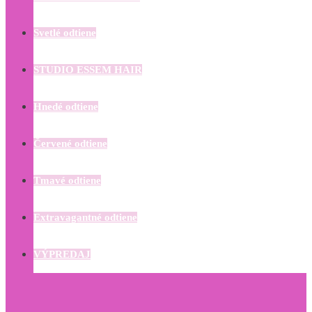
Svetlé odtiene
STUDIO ESSEM HAIR
Hnedé odtiene
Červené odtiene
Tmavé odtiene
Extravagantné odtiene
VÝPREDAJ