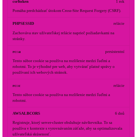
csrftoken
1 rok
Pomáha predchádzať útokom Cross-Site Request Forgery (CSRF).
PHPSESSID
relácie
Zachováva stav užívateľskej relácie naprieč požiadavkami na
stránky.
rc::a
persistentní
Tento súbor cookie sa používa na rozlíšenie medzi ľuďmi a
robotmi. To je výhodné pre web, aby vytvárať platné správy o
používaní ich webových stránok.
rc::c
relácie
Tento súbor cookie sa používa na rozlíšenie medzi ľuďmi a
robotmi.
AWSALBCORS
6 dnů
Registruje, ktorý server-cluster obsluhuje návštevníka. To sa
používa v kontexte s vyrovnávaním záťaže, aby sa optimalizovala
užívateľská skúsenosť.