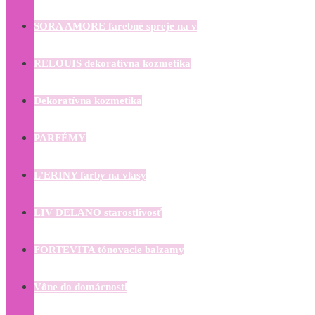
SORA AMORE farebné spreje na v
RELOUIS dekoratívna kozmetika
Dekoratívna kozmetika
PARFÉMY
L'ERINY farby na vlasy
LIV DELANO starostlivosť
FORTEVITA tónovacie balzamy
Vône do domácnosti