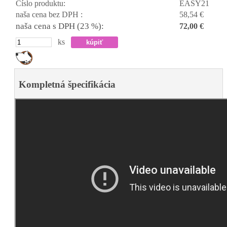
Číslo produktu:
EASY21
naša cena bez DPH :
58,54 €
naša cena s DPH (23 %):
72,00 €
ks
Kompletná špecifikácia