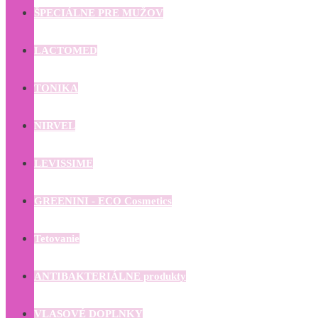
ŠPECIÁLNE PRE MUŽOV
LACTOMED
TONIKA
NIRVEL
LEVISSIME
GREENINI - ECO Cosmetics
Tetovanie
ANTIBAKTERIÁLNE produkty
VLASOVÉ DOPLNKY