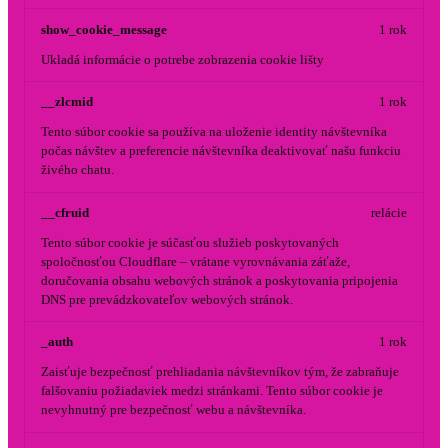
show_cookie_message
1 rok
Ukladá informácie o potrebe zobrazenia cookie lišty
__zlcmid
1 rok
Tento súbor cookie sa používa na uloženie identity návštevníka
počas návštev a preferencie návštevníka deaktivovať našu funkciu
živého chatu.
__cfruid
relácie
Tento súbor cookie je súčasťou služieb poskytovaných
spoločnosťou Cloudflare – vrátane vyrovnávania záťaže,
doručovania obsahu webových stránok a poskytovania pripojenia
DNS pre prevádzkovateľov webových stránok.
_auth
1 rok
Zaisťuje bezpečnosť prehliadania návštevníkov tým, že zabraňuje
falšovaniu požiadaviek medzi stránkami. Tento súbor cookie je
nevyhnutný pre bezpečnosť webu a návštevníka.