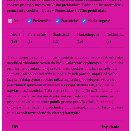
cookies priamo v nastavení Vášho prehliadača. Podrobnejšie informácie k
premazaniu cookies nájdete v Pomocníkovi Vášho prehliadača.
Nutné
Preferenčné
Štatistické
Marketingové
Nutné
Preferenčné
Štatistické
Marketingové
Neklasifikovan
(13)
(1)
(15)
(15)
(7)
Tieto informácie sú nevyhnutné k správnemu chodu webovej stránky ako
napríklad vkladanie tovaru do košíka, uloženie vyplnených údajov alebo
prihlásenie do zákazníckej sekcie.
Tieto cookies umožnia prispôsobiť
správanie alebo vzhľad stránky podľa Vašich potrieb, napríklad voľba
jazyka.
Vďaka týmto cookies môžu majitelia aj developeri webu viac
porozumieť správaniu užívateľov a vyvijať stránku tak, aby bola čo
najviac prozákaznícka. Teda aby ste čo najrýchlejšie našli hľadaný tovar
alebo čo najľahšie dokončili jeho nákup.
Tieto informácie umožnia
personalizovať zobrazenie ponúk priamo pre Vás vďaka historickej
skúsenosti prehliadania predchádzajúcich stránok a ponúk.
Tieto cookies
zatiaľ neboli roztriedené do vlastnej kategórie.
Účel
Vypršanie