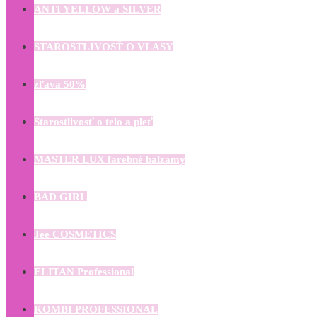
ANTI YELLOW a SILVER
STAROSTLIVOSŤ O VLASY
zľava 50%
Starostlivosť o telo a pleť
MASTER LUX farebné balzamy
BAD GIRL
Jee COSMETICS
ELITAN Professional
KOMBI PROFESSIONAL