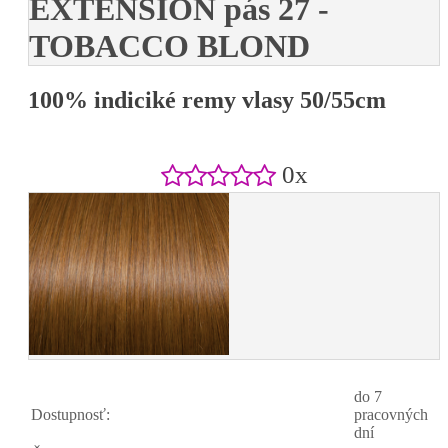
EXTENSION pás 27 -
TOBACCO BLOND
100% indiciké remy vlasy 50/55cm
0x
do 7
Dostupnosť:
pracovných
dní