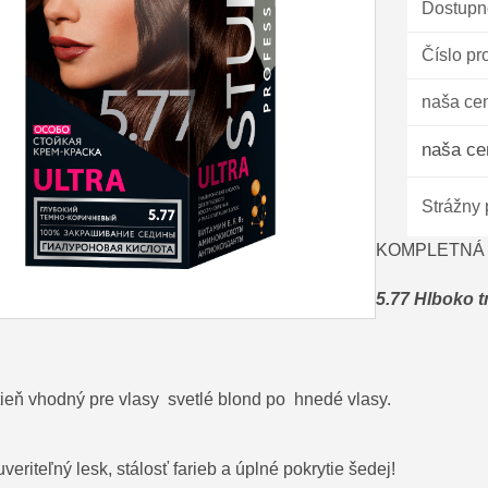
Dostupn
Číslo pr
naša ce
naša ce
Strážny 
KOMPLETNÁ 
5.77 Hlboko 
ieň vhodný pre vlasy svetlé blond po hnedé vlasy.
veriteľný lesk, stálosť farieb a úplné pokrytie šedej!