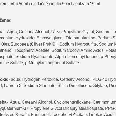
jem:
farba 50ml / oxidačné činidlo 50 ml / balzam 15 ml
ženie:
ba
-
Aqua, Cetearyl Alcohol, Urea, Propylene Glycol, Sodium Lau
onium Hydroxide, Ethoxydiglycol, Triethanolamine, Parfum, 
, Olea Europaea (Olive) Fruit Oil, Sodium Hydrosulfite, Sodium 
thenol, Tocopheryl Acetate, Sodium Cocoyl Amino Acids, Pot
sphate, Sodium Hyaluronate, Alpha-Isomethyl Ionone, p-Pheny
mine Sulfate, p-Methylaminophenol Sulfate.
oxid
- a
qua, Hydrogen Peroxide, Cetearyl Alcohol, PEG-40 Hydro
d, Laureth-3, Sodium Stannate, Silica Dimethicone Silylate, D
ska
-
Aqua, Cetearyl Alcohol, Cyclopentasiloxane, Cetrimonium 
yquaternium-37, Propylene Glycol Dicaprylate/Dicaprate, PPG-1
rolyzed Keratin, Panthenol, Tocopheryl Acetate, Linoleic Acid, 