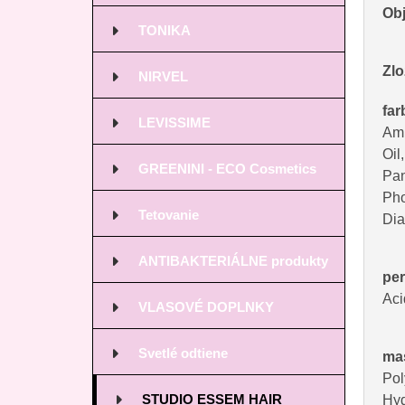
Ob
TONIKA
Zlo
NIRVEL
far
LEVISSIME
Amm
Oil
GREENINI - ECO Cosmetics
Pan
Pho
Tetovanie
Dia
ANTIBAKTERIÁLNE produkty
per
Aci
VLASOVÉ DOPLNKY
Svetlé odtiene
ma
Pol
STUDIO ESSEM HAIR
Hyd