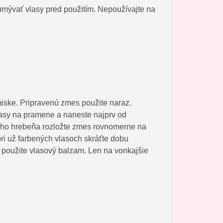
 umývať vlasy pred použitím. Nepoužívajte na
miske. Pripravenú zmes použite naraz.
lasy na pramene a naneste najprv od
nkého hrebeňa rozložte zmes rovnomerne na
ri už farbených vlasoch skráťte dobu
 použite vlasový balzam. Len na vonkajšie