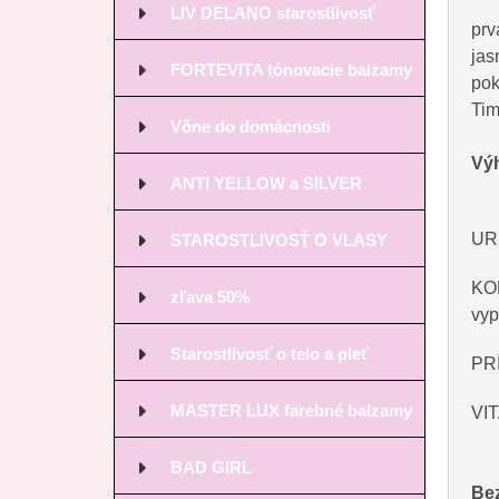
LIV DELANO starostlivosť
prv
jas
FORTEVITA tónovacie balzamy
pok
Tim
Vône do domácnosti
Vý
ANTI YELLOW a SILVER
URE
STAROSTLIVOSŤ O VLASY
KOM
zľava 50%
vyp
Starostlivosť o telo a pleť
PRÍ
MASTER LUX farebné balzamy
VIT
BAD GIRL
Be