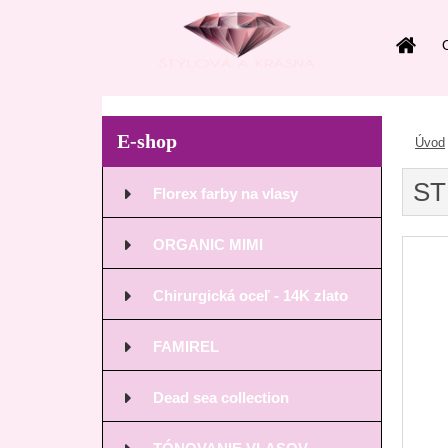
E-shop
Úvod
ST
Florex farby na vlasy
ORGANIC MIMI
Chirurgická oceľ - 14K zlato
FAMIREL
Dead sea collection