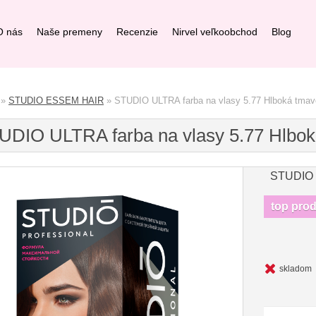
O nás
Naše premeny
Recenzie
Nirvel veľkoobchod
Blog
»
STUDIO ESSEM HAIR
»
STUDIO ULTRA farba na vlasy 5.77 Hlboká tmav
UDIO ULTRA farba na vlasy 5.77 Hlbo
STUDIO
top pro
skladom