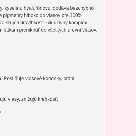
ny, kyselinu hyalurónovú, dodáva bezchybnú
ívne pigmenty hlboko do vlasov pre 100%
b zaisťuje ultravlhkosť.Exkluzívny komplex
 látkam preniknúť do všetkých úrovní vlasov.
osilňuje vlasové korienky, bráni
vlasy, znižujú krehkosť.
y