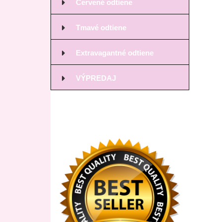
Červené odtiene
Tmavé odtiene
Extravagantné odtiene
VÝPREDAJ