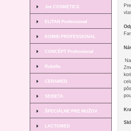
Pre
Jee COSMETICS
vla
ELITAN Professional
Od
Far
KOMBI PROFESSIONAL
Náv
CONCÉPT Professional
Nat
Rubella
Zme
kor
CERAMED
cel
pôs
pou
SEISETA
Kr
ŠPECIÁLNE PRE MUŽOV
Skl
LACTOMED