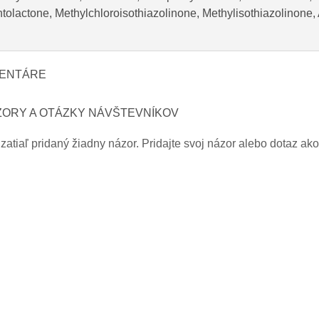
tolactone, Methylchloroisothiazolinone, Methylisothiazolinone,
ENTÁRE
ZORY A OTÁZKY NÁVŠTEVNÍKOV
zatiaľ pridaný žiadny názor. Pridajte svoj názor alebo dotaz ako