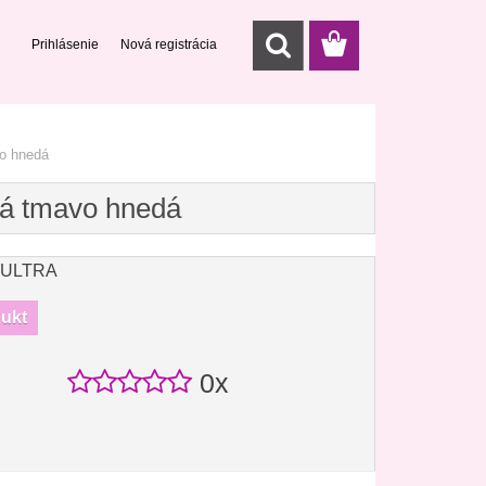
Prihlásenie
Nová registrácia
o hnedá
ká tmavo hnedá
 ULTRA
dukt
0x