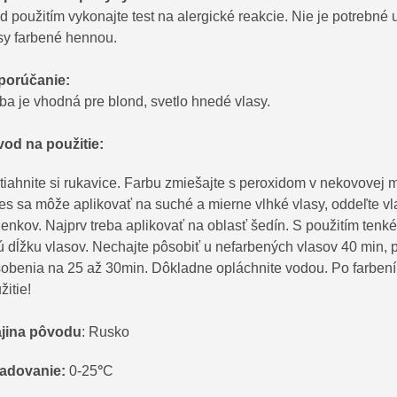
d použitím vykonajte test na alergické reakcie. Nie je potrebné
sy farbené hennou.
porúčanie:
ba je vhodná pre blond, svetlo hnedé vlasy.
od na použitie:
iahnite si rukavice. Farbu zmiešajte s peroxidom v nekovovej 
s sa môže aplikovať na suché a mierne vlhké vlasy, oddeľte v
ienkov. Najprv treba aplikovať na oblasť šedín. S použitím te
ú dĺžku vlasov. Nechajte pôsobiť u nefarbených vlasov 40 min, p
obenia na 25 až 30min. Dôkladne opláchnite vodou. Po farbení
žitie!
ajina pôvodu
: Rusko
adovanie:
0-25
°
C