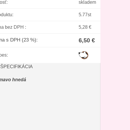
osť:
skladem
oduktu:
5.77st
na bez DPH :
5,28 €
na s DPH (23 %):
6,50 €
pes:
ŠPECIFIKÁCIA
tmavo hnedá