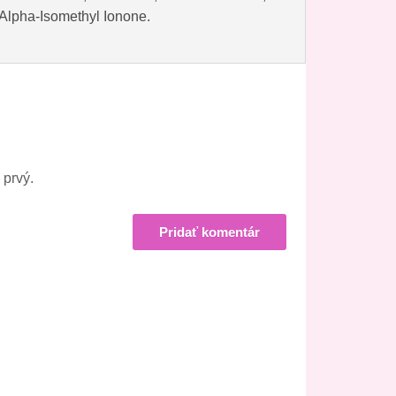
 Alpha-Isomethyl Ionone.
 prvý.
Pridať komentár