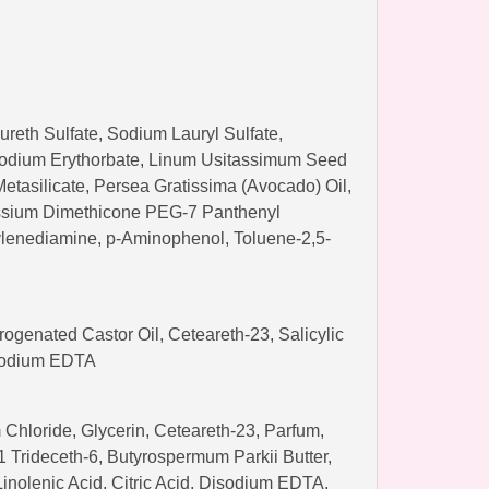
reth Sulfate, Sodium Lauryl Sulfate,
Sodium Erythorbate, Linum Usitassimum Seed
Metasilicate, Persea Gratissima (Avocado) Oil,
assium Dimethicone PEG-7 Panthenyl
lenediamine, p-Aminophenol, Toluene-2,5-
genated Castor Oil, Ceteareth-23, Salicylic
isodium EDTA
Chloride, Glycerin, Ceteareth-23, Parfum,
 Trideceth-6, Butyrospermum Parkii Butter,
Linolenic Acid, Citric Acid, Disodium EDTA,