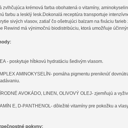
á zvlhčujúca krémová farba obohatená o vitamíny, aminokyseli
nú farbu a lesklý lesk.Dokonalá receptúra ​​transportuje intenz
rytie sivých vlasov, zatiaľ čo ošetrujúci balzam na fixáciu farie
e Rewind má výnimočnú biodistribúciu, ktorá umožňuje účinným
hody:
A - poskytuje hĺbkovú hydratáciu šedivým vlasom.
PLEX AMINOKYSELÍN- pomáha pigmentu preniknúť dovnútra. P
adávaniu.
RODNÉ AVOKÁDO, LINEN, OLIVOVÝ OLEJ- zjemňujú a vyživujú 
AMÍN E, D-PANTHENOL- dôležité vitamíny pre pokožku a vlas
zpečnostné pokyny: